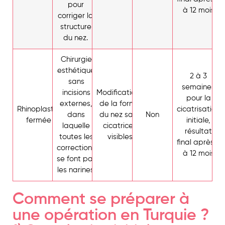
pour
à 12 mois
corriger la
structure
du nez.
Chirurgie
esthétique
2 à 3
sans
semaines
incisions
Modifications
pour la
externes,
de la forme
Rhinoplastie
cicatrisation
dans
du nez sans
Non
fermée
initiale,
laquelle
cicatrices
résultat
toutes les
visibles
final après 6
corrections
à 12 mois
se font par
les narines.
Comment se préparer à
une opération en Turquie ?