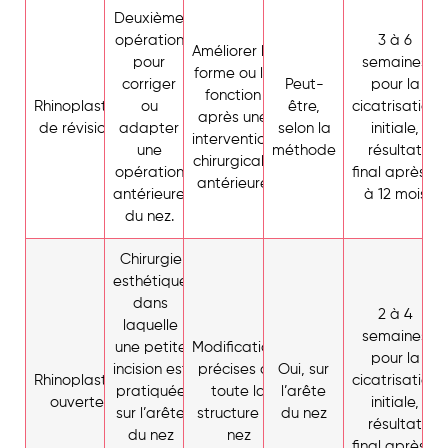
Deuxième
opération
3 à 6
Améliorer la
pour
semaines
forme ou la
corriger
Peut-
pour la
fonction
Rhinoplastie
ou
être,
cicatrisation
après une
de révision
adapter
selon la
initiale,
intervention
une
méthode
résultat
chirurgicale
opération
final après 6
antérieure
antérieure
à 12 mois
du nez.
Chirurgie
esthétique
dans
2 à 4
laquelle
semaines
une petite
Modifications
pour la
incision est
précises de
Oui, sur
Rhinoplastie
cicatrisation
pratiquée
toute la
l’arête
ouverte
initiale,
sur l’arête
structure du
du nez
résultat
du nez
nez
final après 6