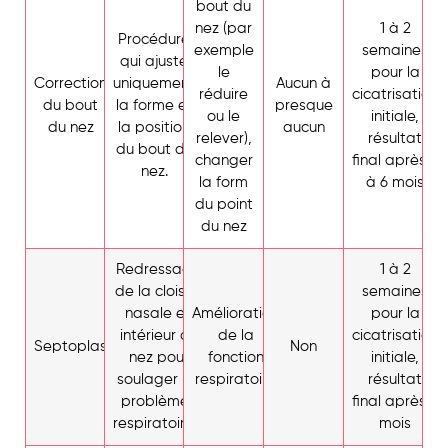
bout du
nez (par
1 à 2
Procédure
exemple
semaines
qui ajuste
le
pour la
Correction
uniquement
Aucun à
réduire
cicatrisation
du bout
la forme et
presque
ou le
initiale,
du nez
la position
aucun
relever),
résultat
du bout du
changer
final après 3
nez.
la form
à 6 mois
du point
du nez
Redressage
1 à 2
de la cloison
semaines
nasale en
Amélioration
pour la
intérieur du
de la
cicatrisation
Septoplastie
Non
nez pour
fonction
initiale,
soulager les
respiratoire
résultat
problèmes
final après 3
respiratoires.
mois