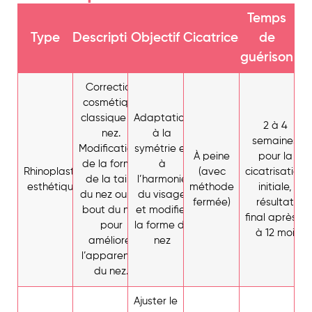
Temps
Type
Description
Objectif
Cicatrices
de
guérison
Correction
cosmétique
classique du
Adaptation
2 à 4
nez.
à la
semaines
Modifications
symétrie et
À peine
pour la
de la forme,
à
Rhinoplastie
(avec
cicatrisation
de la taille
l’harmonie
esthétique
méthode
initiale,
du nez ou du
du visage
fermée)
résultat
bout du nez
et modifier
final après 6
pour
la forme du
à 12 moi
améliorer
nez
l’apparence
du nez.
Ajuster le