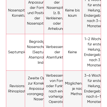
Anpassung
der
für erste
der Form
Nasenspitze
Nasenspitzen
Keine bis
Heilung,
und Position
(z. B.
Korrektur
kaum
Endergebnis
der
Verkleinerung
nach 3–6
Nasenspitze
oder
Monaten
Anhebung)
1–2 Wochen
Begradigung der
für erste
Nasenscheidewand
Verbesserung
Heilung,
Septumplastik
(Septum), um
der
Keine
Endergebnis
Atemprobleme zu
Atemfunktion
nach 3
lindern.
Monaten
Verbesserung
3–6 Wochen
Zweite Operation
von Form
für erste
zur Korrektur oder
Möglicherweise,
Revisions-
oder Funktion
Heilung,
Anpassung einer
je nach
Rhinoplastik
nach einer
Endergebnis
vorangegangenen
Methode
vorherigen
nach 6–12
Nasen-OP.
Operation
Monaten