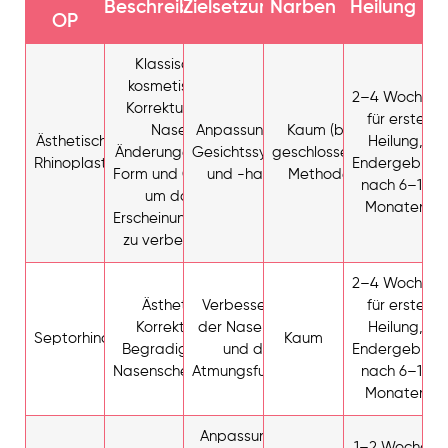
Beschreibung
Zielsetzung
Narben
Heilung
OP
Klassische
kosmetische
2–4 Wochen
Korrektur der
für erste
Nase;
Anpassung an die
Kaum (bei
Ästhetische
Heilung,
Änderungen der
Gesichtssymmetrie
geschlossener
Rhinoplastik
Endergebnis
Form und Größe,
und -harmonie
Methode)
nach 6–12
um das
Monaten
Erscheinungsbild
zu verbessern
2–4 Wochen
Ästhetische
Verbesserung
für erste
Korrektur und
der Nasenform
Heilung,
Septorhinoplastik
Kaum
Begradigung der
und der
Endergebnis
Nasenscheidewand
Atmungsfunktion
nach 6–12
Monaten
Anpassung
1–2 Wochen