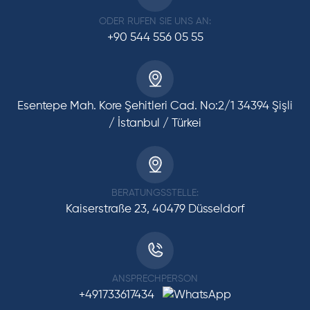
ODER RUFEN SIE UNS AN:
+90 544 556 05 55
Esentepe Mah. Kore Şehitleri Cad. No:2/1 34394 Şişli
/ İstanbul / Türkei
BERATUNGSSTELLE:
Kaiserstraße 23, 40479 Düsseldorf
ANSPRECHPERSON
+491733617434