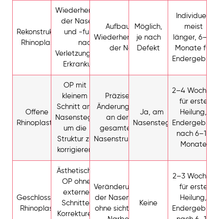
Wiederherstellung
Individuell,
der Nasenform
Aufbau und
Möglich,
meist
Rekonstruktive
und -funktion
Wiederherstellung
je nach
länger, 6–12
Rhinoplastik
nach
der Nase
Defekt
Monate für
Verletzungen oder
Endergebnis
Erkrankungen.
OP mit
2–4 Wochen
kleinem
Präzise
für erste
Schnitt am
Änderungen
Offene
Ja, am
Heilung,
Nasensteg,
an der
Rhinoplastik
Nasensteg
Endergebnis
um die
gesamten
nach 6–12
Struktur zu
Nasenstruktur
Monate
korrigieren
Ästhetische
2–3 Wochen
OP ohne
Veränderungen
für erste
externe
Geschlossene
der Nasenform
Heilung,
Schnitte,
Keine
Rhinoplastik
ohne sichtbare
Endergebnis
Korrekturen