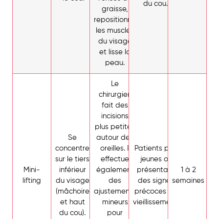
du cou.
graisse,
repositionne
les muscles
du visage
et lisse la
peau.
Le
chirurgien
fait des
incisions
plus petites
Se
autour des
concentre
oreilles. Il
Patients plus
sur le tiers
effectue
jeunes ou
Mini-
inférieur
également
présentant
1 à 2
lifting
du visage
des
des signes
semaines
(mâchoire
ajustements
précoces de
et haut
mineurs
vieillissement.
du cou).
pour