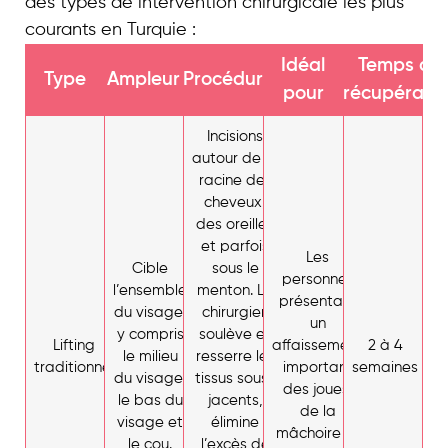
des types de intervention chirurgicale les plus
courants en Turquie :
Idéal
Temps de
Type
Ampleur
Procédure
pour
récupératio
Incisions
autour de la
racine des
cheveux,
des oreilles
et parfois
Les
Cible
sous le
personnes
l’ensemble
menton. Le
présentant
du visage,
chirurgien
un
y compris
soulève et
Lifting
affaissement
2 à 4
le milieu
resserre les
traditionnel
important
semaines
du visage,
tissus sous-
des joues,
le bas du
jacents,
de la
visage et
élimine
mâchoire et
le cou.
l’excès de