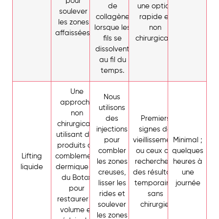
pour
de
une option
soulever
collagène
rapide et
les zones
lorsque les
non
affaissées.
fils se
chirurgicale.
dissolvent
au fil du
temps.
Une
Nous
approche
utilisons
non
des
Premiers
chirurgicale
injections
signes de
utilisant des
pour
vieillissement
Minimal ;
produits de
combler
ou ceux qui
quelques
Lifting
comblement
les zones
recherchent
heures à
liquide
dermique et
creuses,
des résultats
une
du Botox
lisser les
temporaires
journée
pour
rides et
sans
restaurer le
soulever
chirurgie.
volume et
les zones