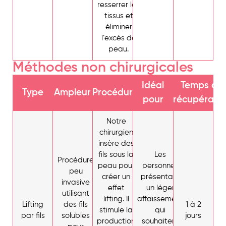
resserrer les
tissus et
éliminer
l’excès de
peau.
Méthodes non chirurgicales
Idéal
Temps de
Type
Ampleur
Procédure
pour
récupératio
Notre
chirurgien
insère des
fils sous la
Les
Procédure
peau pour
personnes
peu
créer un
présentant
invasive
effet
un léger
utilisant
lifting. Il
affaissement
Lifting
des fils
1 à 2
stimule la
qui
par fils
solubles
jours
production
souhaitent