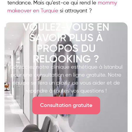
tendance. Mais qu’est-ce qui rend le
mommy
makeover en Turquie
si attrayant ?
VOULEZ-VOUS EN
SAVOIR PLUS À
PROPOS DU
RELOOKING ?
Contactez notre clinique esthétique à Istanbul
pour une consultation en ligne gratuite. Notre
équipe se fera un plaisir de vous aider et de
répondre à toutes vos questions !
Consultation gratuite