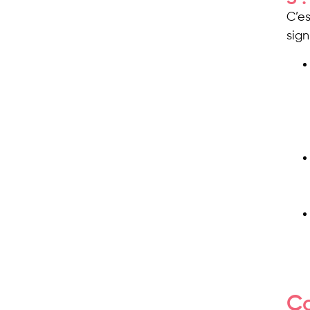
C’e
sign
Co