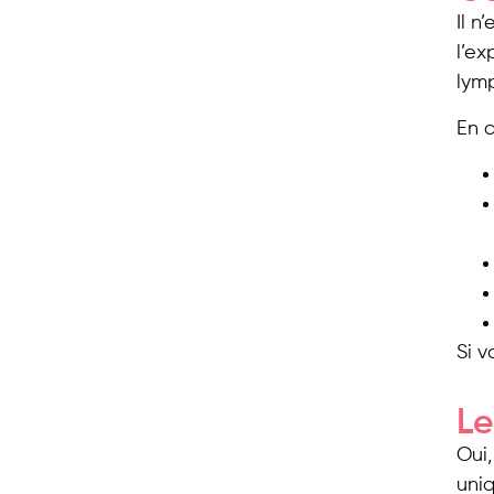
Il n
l’ex
lym
En c
Si v
Le
Oui,
uni