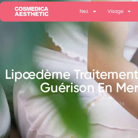
Nez
Visage
Lipœdème Traitement 
Guérison En Me
07/25/2025