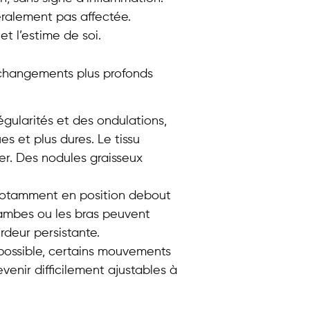
néralement pas affectée.
et l’estime de soi.
 changements plus profonds
égularités et des ondulations,
es et plus dures. Le tissu
r. Des nodules graisseux
 notamment en position debout
 jambes ou les bras peuvent
rdeur persistante.
 possible, certains mouvements
enir difficilement ajustables à