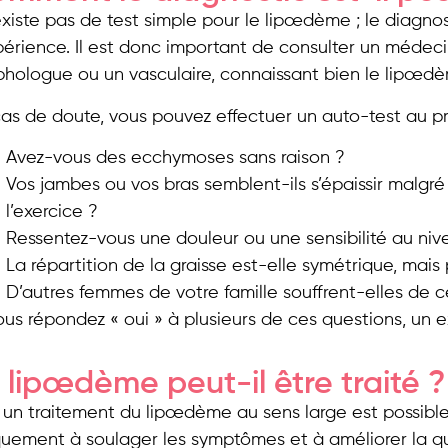
’existe pas de test simple pour le lipœdème ; le diagno
périence. Il est donc important de consulter un médecin
phologue ou un vasculaire, connaissant bien le lipœd
as de doute, vous pouvez effectuer un auto-test au pr
Avez-vous des ecchymoses sans raison ?
Vos jambes ou vos bras semblent-ils s’épaissir malgré
l’exercice ?
Ressentez-vous une douleur ou une sensibilité au niv
La répartition de la graisse est-elle symétrique, mais
D’autres femmes de votre famille souffrent-elles de c
ous répondez « oui » à plusieurs de ces questions, u
 lipœdème peut-il être traité ?
 un traitement du lipœdème au sens large est possible, m
quement à soulager les symptômes et à améliorer la qu