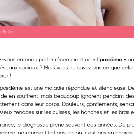
er Égée
z-vous entendu parler récemment de «
lipœdème
» ou
réseaux sociaux ? Mais vous ne savez pas ce que cela s
irer !
lipœdème est une maladie répandue et silencieuse. De
de en souffrent, mais beaucoup ignorent pendant des
ctement dans leur corps. Douleurs, gonflements, sens
sseux tenaces sur les cuisses, les hanches et les bras
rance, le diagnostic prend souvent des années. De plu
œdème, notamment la liposuccion, n’est pris en charge