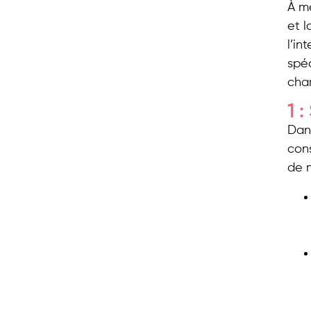
À me
et l
l’in
spéc
cha
1 
Dans
cons
de m