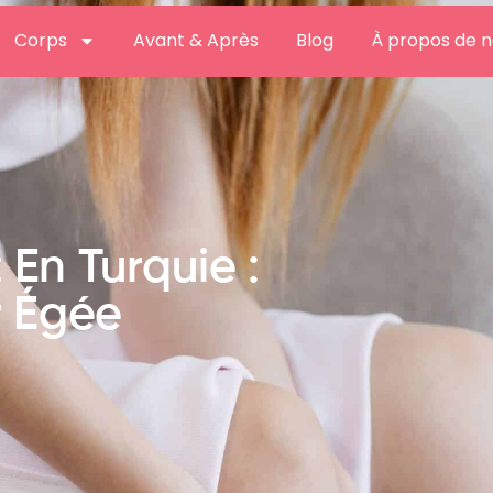
Corps
Avant & Après
Blog
À propos de 
En Turquie :
r Égée