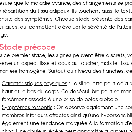
sure que la maladie avance, des changements se produ
a répartition du tissu adipeux. Ils touchent aussi la tex
tensité des symptômes. Chaque stade présente des cara
ifiques, qui permettent d’évaluer la sévérité de l’attei
rge.
: Stade précoce
 ce premier stade, les signes peuvent être discrets, v
erve un aspect lisse et doux au toucher, mais le tiss
anière homogène. Surtout au niveau des hanches, des c
Caractéristiques physiques
: La silhouette peut déjà r
haut et le bas du corps. Ce déséquilibre peut se mani
forcément associé à une prise de poids globale.
Symptômes ressentis
: On observe également une sen
membres inférieurs affectés ainsi qu’une hypersensibi
également une tendance marquée à la formation d’e
choc. Une douleur légère peut apparaître à la pressio