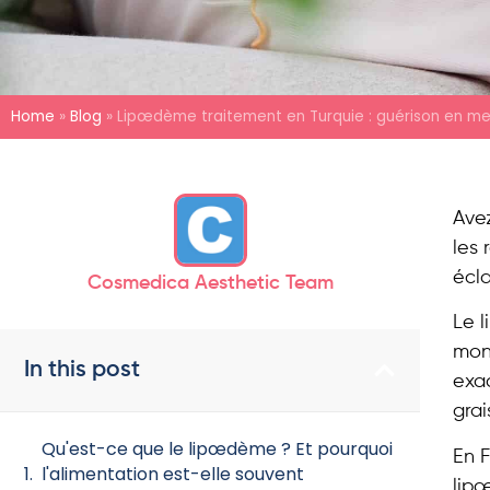
Home
»
Blog
»
Lipœdème traitement en Turquie : guérison en m
Ave
les 
écla
Cosmedica Aesthetic Team
Le 
mon
In this post
exa
grai
Qu'est-ce que le lipœdème ? Et pourquoi
En F
l'alimentation est-elle souvent
lip