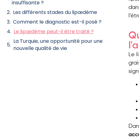
insuffisante ?
dan
Les différents stades du lipœdème
l’é
Comment le diagnostic est-il posé ?
Le lipœdème peut-il être traité ?
Qu
La Turquie, une opportunité pour une
l'
nouvelle qualité de vie
Le l
gra
sign
Dans
acc