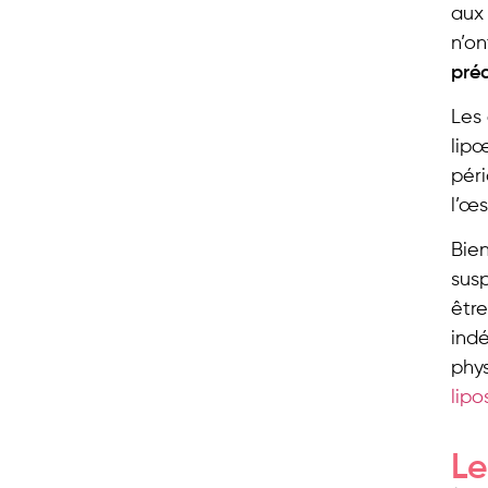
aux 
n’o
pré
Les
lip
pér
l’œs
Bien
susp
êtr
indé
phys
lipo
Le