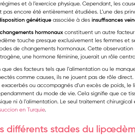
régimes et à l’exercice physique. Cependant, les caus
nt pas encore été entièrement étudiées. L’une des pri
disposition génétique
associée à des
insuffisances vei
changements hormonaux
constituent un autre facteu
œdème touche presque exclusivement les femmes et se
iodes de changements hormonaux. Cette observation é
trogène, une hormone féminine, jouerait un rôle centra
 que des facteurs tels que l’alimentation ou le manqu
ectés comme causes, ils ne jouent pas de rôle direct
e exacerbés ou accompagnés d’un excès de poids, le
pendamment du mode de vie. Cela signifie que ce tissu
ique ni à l’alimentation. Le seul traitement chirurgical
succion en Turquie
.
s différents stades du lipœdè