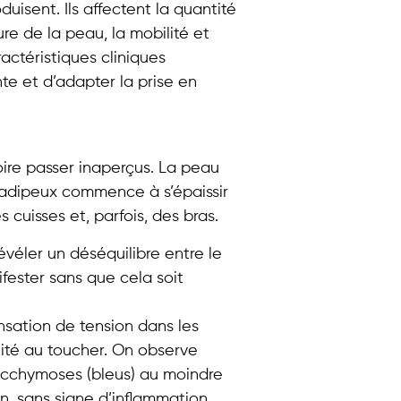
isent. Ils affectent la quantité
ture de la peau, la mobilité et
ctéristiques cliniques
nte et d’adapter la prise en
oire passer inaperçus. La peau
u adipeux commence à s’épaissir
uisses et, parfois, des bras.
évéler un déséquilibre entre le
fester sans que cela soit
sation de tension dans les
lité au toucher. On observe
cchymoses (bleus) au moindre
n, sans signe d’inflammation.